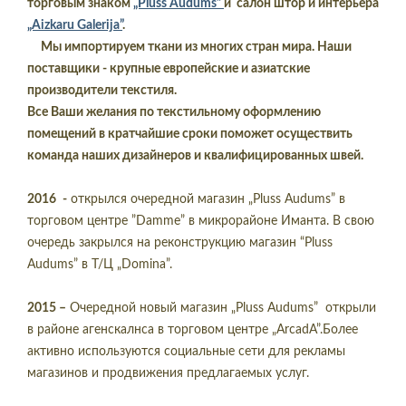
торговым знаком
„Pluss Audums”
и салон штор и интерьера
„Aizkaru Galerija”
.
Мы импортируем ткани из многих стран мира. Наши
поставщики - крупные европейские и азиатские
производители текстиля.
Все Ваши желания по текстильному оформлению
помещений в кратчайшие сроки поможет осуществить
команда наших дизайнеров и квалифицированных швей.
2016
-
открылся очередной магазин „Pluss Audums” в
торговом центре ”Damme” в микрорайоне Иманта. В свою
очередь закрылся на реконструкцию магазин “Pluss
Audums” в Т/Ц „Domina”.
2015
–
Очередной новый магазин „Pluss Audums” открыли
в районе агенскалнса в торговом центре „ArcadA”.Более
активно используются социальные сети для рекламы
магазинов и продвижения предлагаемых услуг.