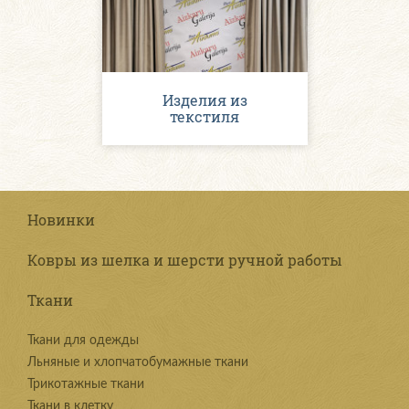
Изделия из
текстиля
Новинки
Ковры из шелка и шерсти ручной работы
Ткани
Ткани для одежды
Льняные и хлопчатобумажные ткани
Трикотажные ткани
Ткани в клетку