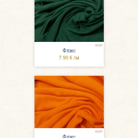
4430
Флис
7.90 € /м
4439
Флис