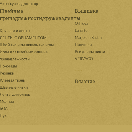
Аксессуары для штор
Вышивка
Швейные
принадлежности,кружева,ленты
Orhidea
Lanarte
Kружева и ленты
Marjolein Bastin
ЛЕНТЫ С ОРНАМЕНТОМ
Подушки
Швейные и вышивальные иглы
Всё для вышивки
Иглы для швейных машин и
VERVACO
принадлежности
Ножницы
Резинки
Вязание
Клеевая ткань
Швейные нитки
Ленты для сумок
Молнии
БОА
Пух