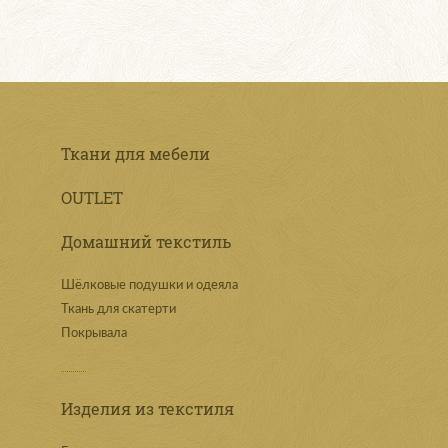
Ткани для мебели
OUTLET
Домашний текстиль
Шёлковые подушки и одеяла
Ткань для скатерти
Покрывала
Изделия из текстиля