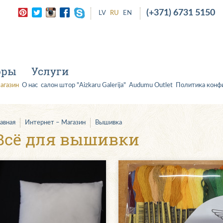
(+371) 6731 5150
LV
RU
EN
оры
Услуги
агазин
О нас
салон штор "Aizkaru Galerija"
Audumu Outlet
Политика конф
лавная
Интернет – Магазин
Вышивка
Всё для вышивки