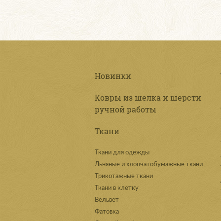
Новинки
Ковры из шелка и шерсти
ручной работы
Ткани
Ткани для одежды
Льняные и хлопчатобумажные ткани
Трикотажные ткани
Ткани в клетку
Вельвет
Фатовка