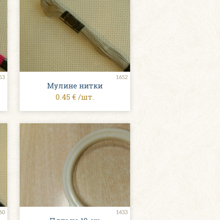
53
1652
Мулине нитки
0.45 € /шт.
60
1433