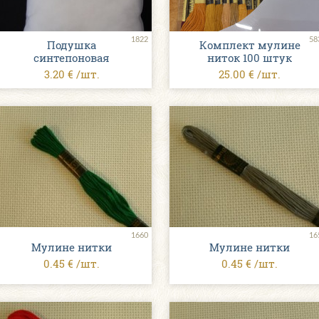
1822
58
Подушка
Комплект мулине
синтепоновая
ниток 100 штук
3.20 € /шт.
25.00 € /шт.
1660
16
Мулине нитки
Мулине нитки
0.45 € /шт.
0.45 € /шт.