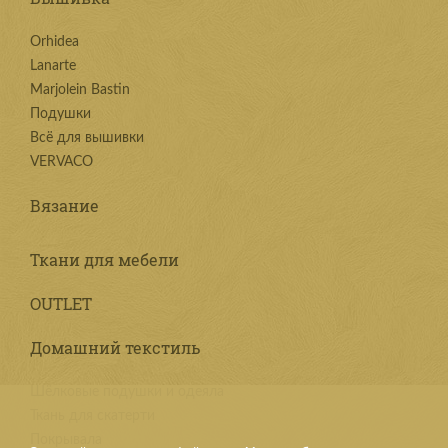
Orhidea
Lanarte
Marjolein Bastin
Подушки
Всё для вышивки
VERVACO
Вязание
Ткани для мебели
OUTLET
Домашний текстиль
Шёлковые подушки и одеяла
Ткань для скатерти
Покрывала