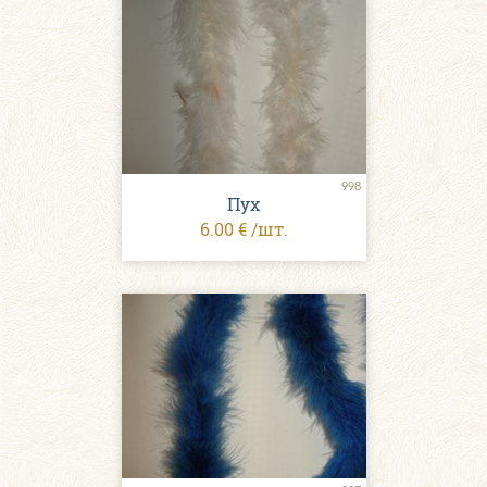
998
Пух
6.00 € /шт.