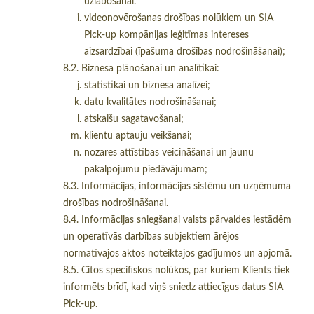
uzlabošanai.
videonovērošanas drošības nolūkiem un SIA
Pick-up kompānijas leģitīmas intereses
aizsardzībai (īpašuma drošības nodrošināšanai);
8.2. Biznesa plānošanai un analītikai:
statistikai un biznesa analīzei;
datu kvalitātes nodrošināšanai;
atskaišu sagatavošanai;
klientu aptauju veikšanai;
nozares attīstības veicināšanai un jaunu
pakalpojumu piedāvājumam;
8.3. Informācijas, informācijas sistēmu un uzņēmuma
drošības nodrošināšanai.
8.4. Informācijas sniegšanai valsts pārvaldes iestādēm
un operatīvās darbības subjektiem ārējos
normatīvajos aktos noteiktajos gadījumos un apjomā.
8.5. Citos specifiskos nolūkos, par kuriem Klients tiek
informēts brīdī, kad viņš sniedz attiecīgus datus SIA
Pick-up.