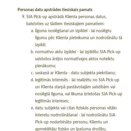
Personas datu apstrādes tiesiskais pamats
SIA Pick-up apstrādā Klienta personas datus,
balstoties uz šādiem tiesiskajiem pamatiem:
līguma noslēgšanai un izpildei - lai noslēgtu
līgumu pēc Klienta pieteikuma un nodrošinātu tā
izpildi;
normatīvo aktu izpildei - lai izpildītu SIA Pick-up
saistošos ārējos normatīvajos aktos noteiktu
pienākumu;
saskaņā ar Klienta - datu subjekta piekrišanu;
leģitīmās interesēs - lai realizētu no SIA Pick-up
un Klienta starpā pastāvošajām saistībām vai
noslēgtā līguma, vai likuma izrietošas SIA Pick-up
leģitīmās intereses;
datu subjekta vai citas fiziskās personas vitālo
interešu nodrošināšanai - lai nodrošinātu SIA
Pick-up nodarbināto personu, Klientu un
apmeklētāju fizisko un īpašuma drošību.