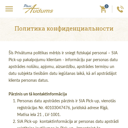
0
Политика конфиденциальности
Šīs Privātuma politikas mērķis ir sniegt fiziskajai personai – SIA
Pick-up pakalpojumu klientam - informāciju par personas datu
apstrādes nolūku, apjomu, aizsardzību, apstrādes termiņu un
datu subjekta tiesībām datu iegūšanas laikā, kā arī apstrādājot
klienta personas datus.
Pārzinis un tā kontaktinformācija
Personas datu apstrādes pārzinis ir SIA Pick-up, vienotās
reģistrācijas Nr. 40103047476, juridiskā adrese Rīgā,
Matīsa iela 21 , LV-1001.
SIA Pick-up kontaktinformācija ar personas datu apstrādi