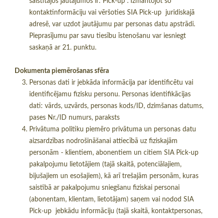
saistītajos jautājumos ir: Pick-up . Izmantojot šo
kontaktinformāciju vai vēršoties SIA Pick-up juridiskajā
adresē, var uzdot jautājumu par personas datu apstrādi.
Pieprasījumu par savu tiesību īstenošanu var iesniegt
saskaņā ar 21. punktu.
Dokumenta piemērošanas sfēra
Personas dati ir jebkāda informācija par identificētu vai
identificējamu fizisku personu. Personas identifikācijas
dati: vārds, uzvārds, personas kods/ID, dzimšanas datums,
pases Nr./ID numurs, paraksts
Privātuma politiku piemēro privātuma un personas datu
aizsardzības nodrošināšanai attiecībā uz fiziskajām
personām - klientiem, abonentiem un citiem SIA Pick-up
pakalpojumu lietotājiem (tajā skaitā, potenciālajiem,
bijušajiem un esošajiem), kā arī trešajām personām, kuras
saistībā ar pakalpojumu sniegšanu fiziskai personai
(abonentam, klientam, lietotājam) saņem vai nodod SIA
Pick-up jebkādu informāciju (tajā skaitā, kontaktpersonas,