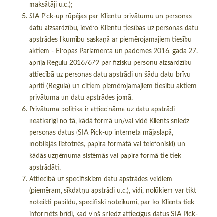
maksātāji u.c.);
SIA Pick-up rūpējas par Klientu privātumu un personas
datu aizsardzību, ievēro Klientu tiesības uz personas datu
apstrādes likumību saskaņā ar piemērojamajiem tiesību
aktiem - Eiropas Parlamenta un padomes 2016. gada 27.
aprīļa Regulu 2016/679 par fizisku personu aizsardzību
attiecībā uz personas datu apstrādi un šādu datu brīvu
apriti (Regula) un citiem piemērojamajiem tiesību aktiem
privātuma un datu apstrādes jomā.
Privātuma politika ir attiecināma uz datu apstrādi
neatkarīgi no tā, kādā formā un/vai vidē Klients sniedz
personas datus (SIA Pick-up interneta mājaslapā,
mobilajās lietotnēs, papīra formātā vai telefoniski) un
kādās uzņēmuma sistēmās vai papīra formā tie tiek
apstrādāti.
Attiecībā uz specifiskiem datu apstrādes veidiem
(piemēram, sīkdatņu apstrādi u.c.), vidi, nolūkiem var tikt
noteikti papildu, specifiski noteikumi, par ko Klients tiek
informēts brīdī, kad viņš sniedz attiecīgus datus SIA Pick-