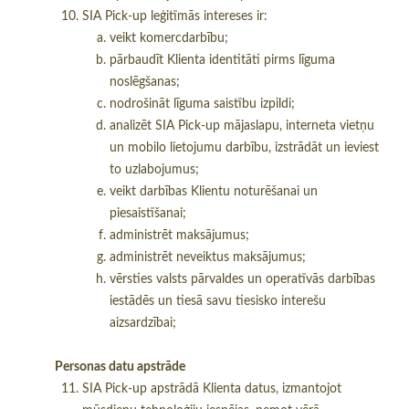
SIA Pick-up leģitīmās intereses ir:
veikt komercdarbību;
pārbaudīt Klienta identitāti pirms līguma
noslēgšanas;
nodrošināt līguma saistību izpildi;
analizēt SIA Pick-up mājaslapu, interneta vietņu
un mobilo lietojumu darbību, izstrādāt un ieviest
to uzlabojumus;
veikt darbības Klientu noturēšanai un
piesaistīšanai;
administrēt maksājumus;
administrēt neveiktus maksājumus;
vērsties valsts pārvaldes un operatīvās darbības
iestādēs un tiesā savu tiesisko interešu
aizsardzībai;
Personas datu apstrāde
SIA Pick-up apstrādā Klienta datus, izmantojot