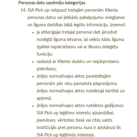
Personas datu saņēmēju kategorijas
SIA Pick-up neizpauž trešajām personām Klienta
personas datus vai jebkādu pakalpojumu sniegšanas
un līguma darbības laikā iegūtu informāciju, izņemot:
ja attiecīgajai trešajai personai dati jānodod
noslēgtā līguma ietvaros, lai veiktu kādu līguma
izpildei nepieciešamu vai ar likumu deleģētu
funkciju;
saskaņā ar Klienta skaidru un nepārprotamu
piekrišanu;
ārējos normatīvajos aktos paredzētajām
personām pēc viņu pamatota pieprasījuma,
ārējos normatīvajos aktos noteiktajā kārtībā un
apjomā;
ārējos normatīvajos aktos noteiktos gadījumos
SIA Pick-up leģitīmo interešu aizsardzībai,
piemēram, vēršoties tiesā vai citās valsts
institūcijās pret personu, kura ir aizskārusi šīs
SIA Pick-up leģitīmās intereses.