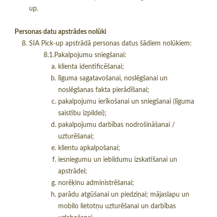
up.
Personas datu apstrādes nolūki
SIA Pick-up apstrādā personas datus šādiem nolūkiem:​
8.1.Pakalpojumu sniegšanai:
klienta identificēšanai;
līguma sagatavošanai, noslēgšanai un
noslēgšanas fakta pierādīšanai;
pakalpojumu ierīkošanai un sniegšanai (līguma
saistību izpildei);
pakalpojumu darbības nodrošināšanai /
uzturēšanai;
klientu apkalpošanai;
iesniegumu un iebildumu izskatīšanai un
apstrādei;
norēķinu administrēšanai;
parādu atgūšanai un piedziņai; mājaslapu un
mobilo lietotņu uzturēšanai un darbības