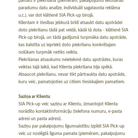
pamats ir piekrišana (piemēram, pakalpojumu lietošanas
paradumu datu analīze, individuāli sagatavota reklāma
u.c.), var dot klātienē SIA Pick-up birojā.
Klientam ir tiesības jebkurā brīdī atsaukt datu apstrādei
doto piekrišanu tādā pat veidā, kādā tā dota - klātienē SIA
Pick-up birojā, un tādā gadījumā turpmāka datu apstrāde,
kas balstīta uz iepriekš doto piekrišanu konkrētajam
nolūkam turpmāk netiks veikta.
Piekrišanas atsaukums neietekmē datu apstrādes, kuras
veiktas tajā laikā, kad Klienta piekrišana bija spēkā.
Atsaucot piekrišanu, nevar tikt pārtraukta datu apstrāde,
kuru veic, pamatojoties uz citiem tiesiskajiem pamatiem.
Saziņa ar Klientu
SIA Pick-up veic saziņu ar Klientu, izmantojot Klienta
norādīto kontaktinformāciju (telefona numuru, e-pasta
adresi un pasta adresi).
Saziņu par pakalpojumu līgumsaistību izpildi SIA Pick-up
veic uz noslēgtā līguma pamata (piemēram, pakalpojumu