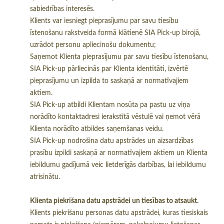
sabiedrības interesēs.
Klients var iesniegt pieprasījumu par savu tiesību
īstenošanu rakstveida formā klātienē SIA Pick-up birojā,
uzrādot personu apliecinošu dokumentu;
Saņemot Klienta pieprasījumu par savu tiesību īstenošanu,
SIA Pick-up pārliecinās par Klienta identitāti, izvērtē
pieprasījumu un izpilda to saskaņā ar normatīvajiem
aktiem.
SIA Pick-up atbildi Klientam nosūta pa pastu uz viņa
norādīto kontaktadresi ierakstītā vēstulē vai ņemot vērā
Klienta norādīto atbildes saņemšanas veidu.
SIA Pick-up nodrošina datu apstrādes un aizsardzības
prasību izpildi saskaņā ar normatīvajiem aktiem un Klienta
iebildumu gadījumā veic lietderīgās darbības, lai iebildumu
atrisinātu.
Klienta piekrišana datu apstrādei un tiesības to atsaukt.
Klients piekrišanu personas datu apstrādei, kuras tiesiskais