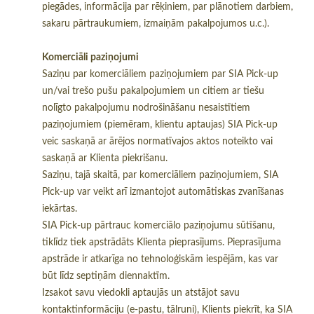
piegādes, informācija par rēķiniem, par plānotiem darbiem,
sakaru pārtraukumiem, izmaiņām pakalpojumos u.c.).
Komerciāli paziņojumi
Saziņu par komerciāliem paziņojumiem par SIA Pick-up
un/vai trešo pušu pakalpojumiem un citiem ar tiešu
nolīgto pakalpojumu nodrošināšanu nesaistītiem
paziņojumiem (piemēram, klientu aptaujas) SIA Pick-up
veic saskaņā ar ārējos normatīvajos aktos noteikto vai
saskaņā ar Klienta piekrišanu.
Saziņu, tajā skaitā, par komerciāliem paziņojumiem, SIA
Pick-up var veikt arī izmantojot automātiskas zvanīšanas
iekārtas.
SIA Pick-up pārtrauc komerciālo paziņojumu sūtīšanu,
tiklīdz tiek apstrādāts Klienta pieprasījums. Pieprasījuma
apstrāde ir atkarīga no tehnoloģiskām iespējām, kas var
būt līdz septiņām diennaktīm.
Izsakot savu viedokli aptaujās un atstājot savu
kontaktinformāciju (e-pastu, tālruni), Klients piekrīt, ka SIA