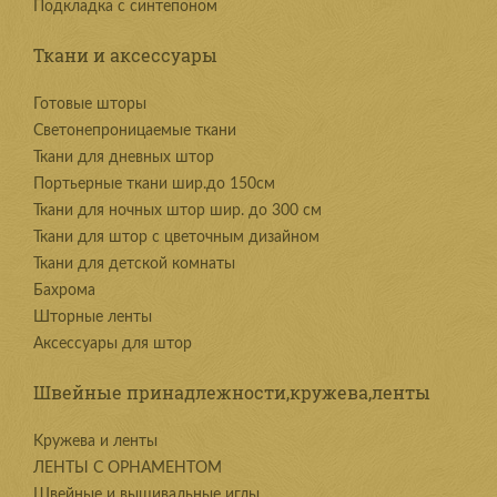
Подкладка с синтепоном
Ткани и аксессуары
Готовые шторы
Светонепроницаемые ткани
Ткани для дневных штор
Портьерные ткани шир.до 150см
Ткани для ночных штор шир. до 300 см
Ткани для штор с цветочным дизайном
Ткани для детской комнаты
Бахрома
Шторные ленты
Аксессуары для штор
Швейные принадлежности,кружева,ленты
Kружева и ленты
ЛЕНТЫ С ОРНАМЕНТОМ
Швейные и вышивальные иглы