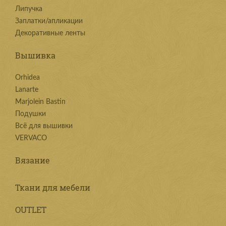
Липучка
Заплатки/апликации
Декоративные ленты
Вышивка
Orhidea
Lanarte
Marjolein Bastin
Подушки
Всё для вышивки
VERVACO
Вязание
Ткани для мебели
OUTLET