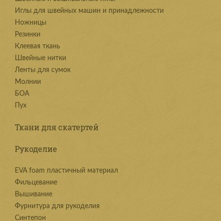
Иглы для швейных машин и принадлежности
Ножницы
Резинки
Клеевая ткань
Швейные нитки
Ленты для сумок
Молнии
БОА
Пух
Ткани для скатертей
Рукоделие
EVA foam пластичный материал
Фильцевание
Вышивание
Фурнитура для рукоделия
Синтепон