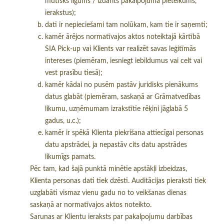
mutisks līgums / izdarīts pakalpojuma pieteikums,
ierakstus);
dati ir nepieciešami tam nolūkam, kam tie ir saņemti;
kamēr ārējos normatīvajos aktos noteiktajā kārtībā
SIA Pick-up vai Klients var realizēt savas leģitīmās
intereses (piemēram, iesniegt iebildumus vai celt vai
vest prasību tiesā);
kamēr kādai no pusēm pastāv juridisks pienākums
datus glabāt (piemēram, saskaņā ar Grāmatvedības
likumu, uzņēmumam izrakstītie rēķini jāglabā 5
gadus, u.c.);
kamēr ir spēkā Klienta piekrišana attiecīgai personas
datu apstrādei, ja nepastāv cits datu apstrādes
likumīgs pamats.
Pēc tam, kad šajā punktā minētie apstākļi izbeidzas,
Klienta personas dati tiek dzēsti. Auditācijas pieraksti tiek
uzglabāti vismaz vienu gadu no to veikšanas dienas
saskaņā ar normatīvajos aktos noteikto.
Sarunas ar Klientu ieraksts par pakalpojumu darbības