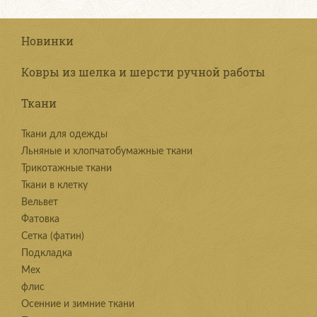
Новинки
Ковры из шелка и шерсти ручной работы
Ткани
Ткани для одежды
Льняные и хлопчатобумажные ткани
Трикотажные ткани
Ткани в клетку
Вельвет
Фатовка
Сетка (фатин)
Подкладка
Мех
флис
Осенние и зимние ткани