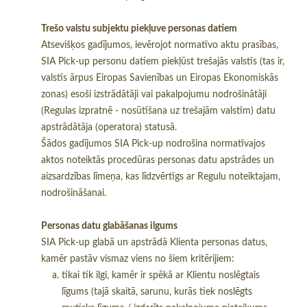
Trešo valstu subjektu piekļuve personas datiem
Atsevišķos gadījumos, ievērojot normatīvo aktu prasības,
SIA Pick-up personu datiem piekļūst trešajās valstīs (tas ir,
valstīs ārpus Eiropas Savienības un Eiropas Ekonomiskās
zonas) esoši izstrādātāji vai pakalpojumu nodrošinātāji
(Regulas izpratnē - nosūtīšana uz trešajām valstīm) datu
apstrādātāja (operatora) statusā.
Šādos gadījumos SIA Pick-up nodrošina normatīvajos
aktos noteiktās procedūras personas datu apstrādes un
aizsardzības līmeņa, kas līdzvērtīgs ar Regulu noteiktajam,
nodrošināšanai.
Personas datu glabāšanas ilgums
SIA Pick-up glabā un apstrādā Klienta personas datus,
kamēr pastāv vismaz viens no šiem kritērijiem:
tikai tik ilgi, kamēr ir spēkā ar Klientu noslēgtais
līgums (tajā skaitā, sarunu, kurās tiek noslēgts