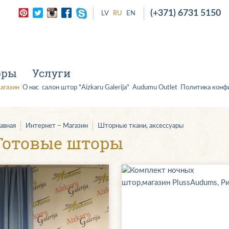
(+371) 6731 5150
LV
RU
EN
оры
Услуги
агазин
О нас
салон штор "Aizkaru Galerija"
Audumu Outlet
Политика конф
лавная
Интернет – Магазин
Шторные ткани, аксессуары
Готовые шторы