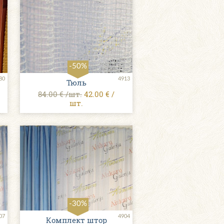
-50%
80
4913
Тюль
84.00 € /шт.
42.00 € /
шт.
-30%
07
4904
Комплект штор