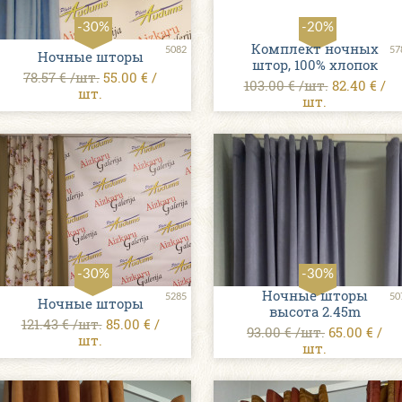
-30%
-20%
Комплект ночных
5082
57
Ночные шторы
штор, 100% хлопок
78.57 € /шт.
55.00 € /
103.00 € /шт.
82.40 € /
шт.
шт.
-30%
-30%
Ночные шторы
5285
50
Ночные шторы
высота 2.45m
121.43 € /шт.
85.00 € /
93.00 € /шт.
65.00 € /
шт.
шт.