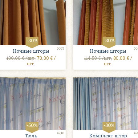
-30%
-30%
5083
50
Ночные шторы
Ночные шторы
100.00 € /шт.
70.00 € /
114.50 € /шт.
80.00 € /
шт.
шт.
-50%
-30%
4910
49
Тюль
Комплект штор