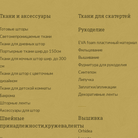
Ткани и аксессуары
Ткани для скатертей
Рукоделие
Готовые шторы
Светонепроницаемые ткани
EVA foam пластичный материал
Ткани для дневных штор
Фильцевание
Портьерные ткани шир.до 150см
Вышивание
Ткани для ночных штор шир. до 300
Фурнитура для рукоделия
см
Синтепон
Ткани для штор с цветочным
Липучка
дизайном
Заплатки/апликации
Ткани для детской комнаты
Декоративные ленты
Бахрома
Шторные ленты
Аксессуары для штор
Вышивка
Швейные
принадлежности,кружева,ленты
Orhidea