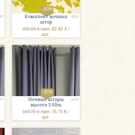
-20%
Комплект ночных
87
4251
штор
103.00 € /шт.
82.40 € /
шт.
-30%
Ночные шторы
77
5479
высота 3.00m
109.70 € /шт.
76.79 € /
шт.