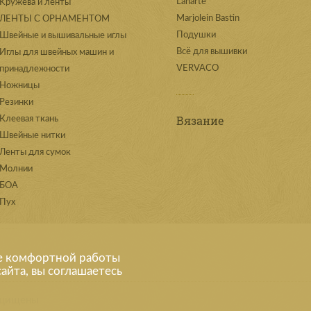
Lanarte
Kружева и ленты
Marjolein Bastin
ЛЕНТЫ С ОРНАМЕНТОМ
Подушки
Швейные и вышивальные иглы
Всё для вышивки
Иглы для швейных машин и
VERVACO
принадлежности
Ножницы
Резинки
Вязание
Клеевая ткань
Швейные нитки
Ленты для сумок
Молнии
БОА
Пух
е комфортной работы
айта, вы соглашаетесь
защищены