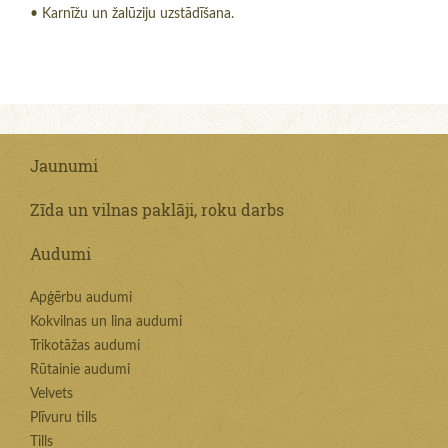
• Karnīžu un žalūziju uzstādīšana.
Jaunumi
Zīda un vilnas paklāji, roku darbs
Audumi
Apģērbu audumi
Kokvilnas un lina audumi
Trikotāžas audumi
Rūtainie audumi
Velvets
Plīvuru tills
Tills