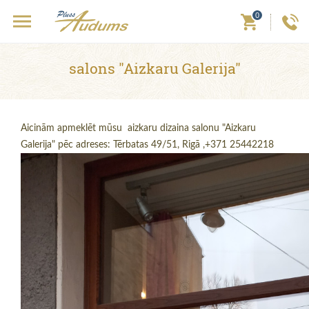
0
salons "Aizkaru Galerija"
Aicinām apmeklēt mūsu aizkaru dizaina salonu "Aizkaru
Galerija" pēc adreses: Tērbatas 49/51, Rigā ,+371 25442218