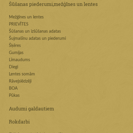
Šūšanas piederumi,mežģīnes un lentes
Mežģīnes un lentes
PRIEVĪTES
Šūšanas un izšūšanas adatas
Šujmašīnu adatas un piederumi
Šķēres
Gumijas
Līmaudums
Diegi
Lentes somām
Rāvejslēdzēji
BOA
Pūkas
Audumi galdautiem
Rokdarbi