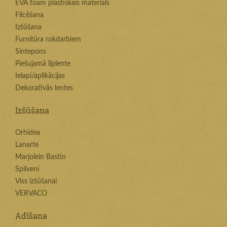
EVA foam plastiskais materiāls
Filcēšana
Izšūšana
Furnitūra rokdarbiem
Sintepons
Piešujamā līplente
Ielapi/aplikācijas
Dekoratīvās lentes
Izšūšana
Orhidea
Lanarte
Marjolein Bastin
Spilveni
Viss izšūšanai
VERVACO
Adīšana