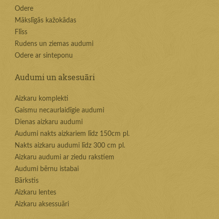
Odere
Mākslīgās kažokādas
Flīss
Rudens un ziemas audumi
Odere ar sinteponu
Audumi un aksesuāri
Aizkaru komplekti
Gaismu necaurlaidīgie audumi
Dienas aizkaru audumi
Audumi nakts aizkariem līdz 150cm pl.
Nakts aizkaru audumi līdz 300 cm pl.
Aizkaru audumi ar ziedu rakstiem
Audumi bērnu istabai
Bārkstis
Aizkaru lentes
Aizkaru aksessuāri