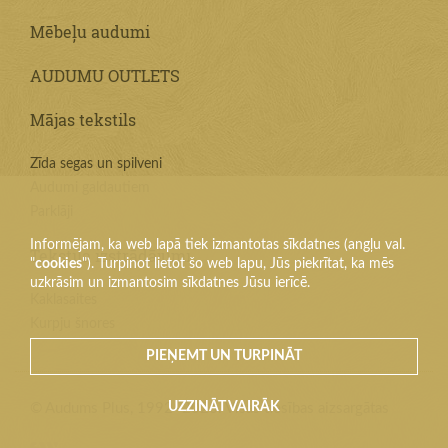
Mēbeļu audumi
AUDUMU OUTLETS
Mājas tekstils
Zīda segas un spilveni
Audumi galdautiem
Parklāji
Informējam, ka web lapā tiek izmantotas sīkdatnes (angļu val.
Tekstila izstrādājumi
"
cookies
"). Turpinot lietot šo web lapu, Jūs piekrītat, ka mēs
uzkrāsim un izmantosim sīkdatnes Jūsu ierīcē.
Kaklasaites
Kurpju šnores
PIEŅEMT UN TURPINĀT
UZZINĀT VAIRĀK
© Audums Plus, 1992–2026. Visas tiesības aizsargātas