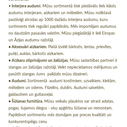
•
Interjera audumi.
Mūsu sortimentā tiek piedāvāts liels klāsts
audumu interjeram, aizkariem un mēbelēm. Mūsu noliktavā
pastāvīgi atrodas ap 1000 dažādu interjera audumu, kuru
sortiments tiek regulāri papildināts. Mēs importējam audumus
no daudzām pasaules valstīm. Mūsu piegādātāji ir lieli Eiropas
un Āzijas audumu ražotāji.
• Aksesuāri aizkariem.
Plašā izvēlē bārkstis, lentas, prievītes,
pušķi, auklas, bārkstis aizkariem.
• Aizkaru stiprinājumi un žalūzijas.
Mūsu sadarbības partneri ir
stangas un žalūzijas ražotāji. Veikt nepieciešamos mērījumus un
pasūtīt stangas Jums palīdzēs mūsu dizaineri.
• Audumi.
Sortimentā audumi kostīmiem, uzvalkiem, kleitām,
mēteļiem un oderes. Flizelīns, dublīrs. Audumi salvetēm,
galdautiem un gultasveļai.
• Šūšanas furnitūra.
Mūsu veikalu plauktos var atrast adatas,
pogas, šujamos diegus - visu apģērbu šūšanai un remontam.
Papildinot sortimentu mēs domājam par preces kvalitāti un
konkurentspēigu cenu