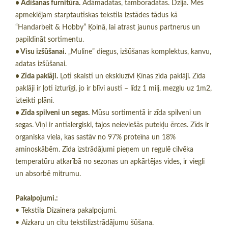
• Adīšanas furnitūra.
Adāmadatas, tamboradatas. Dzija. Mēs
apmeklējam starptautiskas tekstila izstādes tādus kā
“Handarbeit & Hobby” Ķolnā, lai atrast jaunus partnerus un
papildināt sortimentu.
• Visu izšūšanai.
„Muline” diegus, izšūšanas komplektus, kanvu,
adatas izšūšanai.
• Zīda paklāji.
Ļoti skaisti un ekskluzīvi Ķīnas zīda paklāji. Zīda
paklāji ir ļoti izturīgi, jo ir blīvi austi – līdz 1 milj. mezglu uz 1m2,
izteikti plāni.
• Zīda spilveni un segas.
Mūsu sortimentā ir zīda spilveni un
segas. Viņi ir antialergiski, tajos neieviešās putekļu ērces. Zīds ir
organiska viela, kas sastāv no 97% proteīna un 18%
aminoskābēm. Zīda izstrādājumi pieņem un regulē cilvēka
temperatūru atkarībā no sezonas un apkārtējas vides, ir viegli
un absorbē mitrumu.
Pakalpojumi.:
• Tekstila Dizainera pakalpojumi.
• Aizkaru un citu tekstilizstrādājumu šūšana.