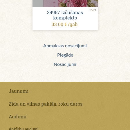
3521
34967 Izšūšanas
komplekts
33.00 € /gab.
Apmaksas nosacījumi
Piegāde
Nosacījumi
Jaunumi
Zīda un vilnas paklāji, roku darbs
Audumi
Apģērbu audumi