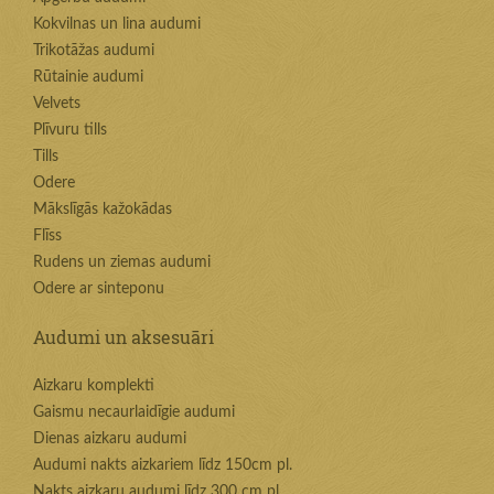
Kokvilnas un lina audumi
Trikotāžas audumi
Rūtainie audumi
Velvets
Plīvuru tills
Tills
Odere
Mākslīgās kažokādas
Flīss
Rudens un ziemas audumi
Odere ar sinteponu
Audumi un aksesuāri
Aizkaru komplekti
Gaismu necaurlaidīgie audumi
Dienas aizkaru audumi
Audumi nakts aizkariem līdz 150cm pl.
Nakts aizkaru audumi līdz 300 cm pl.