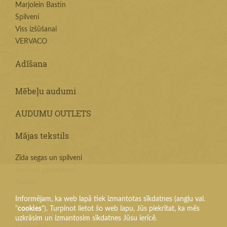
Marjolein Bastin
Spilveni
Viss izšūšanai
VERVACO
Adīšana
Mēbeļu audumi
AUDUMU OUTLETS
Mājas tekstils
Zīda segas un spilveni
Audumi galdautiem
Parklāji
Informējam, ka web lapā tiek izmantotas sīkdatnes (angļu val.
Tekstila izstrādājumi
"
cookies
"). Turpinot lietot šo web lapu, Jūs piekrītat, ka mēs
uzkrāsim un izmantosim sīkdatnes Jūsu ierīcē.