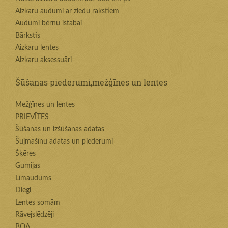
Aizkaru audumi ar ziedu rakstiem
Audumi bērnu istabai
Bārkstis
Aizkaru lentes
Aizkaru aksessuāri
Šūšanas piederumi,mežģīnes un lentes
Mežģīnes un lentes
PRIEVĪTES
Šūšanas un izšūšanas adatas
Šujmašīnu adatas un piederumi
Šķēres
Gumijas
Līmaudums
Diegi
Lentes somām
Rāvejslēdzēji
BOA