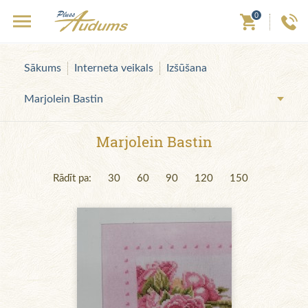
0
Sākums
Interneta veikals
Izšūšana
Marjolein Bastin
Marjolein Bastin
Rādīt pa:
30
60
90
120
150