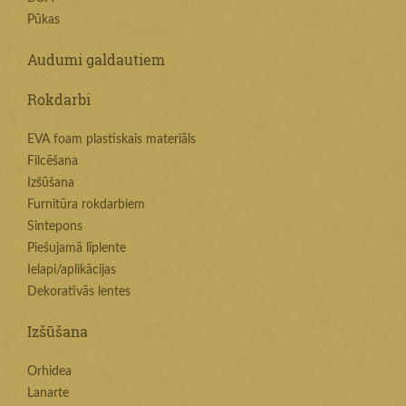
Pūkas
Audumi galdautiem
Rokdarbi
EVA foam plastiskais materiāls
Filcēšana
Izšūšana
Furnitūra rokdarbiem
Sintepons
Piešujamā līplente
Ielapi/aplikācijas
Dekoratīvās lentes
Izšūšana
Orhidea
Lanarte