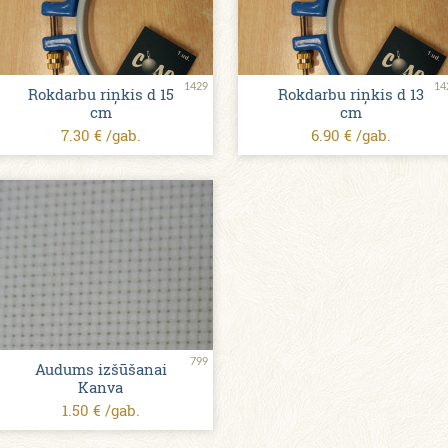
1429
14
Rokdarbu riņkis d 15
Rokdarbu riņkis d 13
cm
cm
7.30 € /gab.
6.90 € /gab.
799
Audums izšūšanai
Kanva
1.50 € /gab.