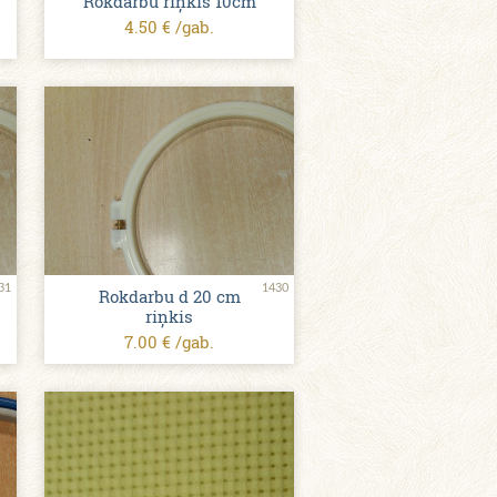
Rokdarbu riņkis 10cm
4.50 € /gab.
31
1430
Rokdarbu d 20 cm
riņkis
7.00 € /gab.