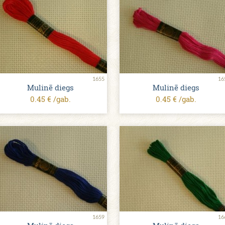
1655
16
Mulinē diegs
Mulinē diegs
0.45 € /gab.
0.45 € /gab.
1659
16