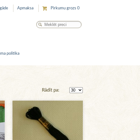
egāde
Apmaksa
Pirkumu grozs
0
ma politika
Rādīt pa: