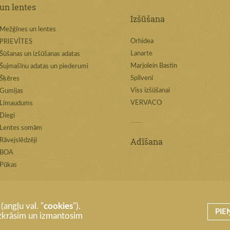
un lentes
Izšūšana
Mežģīnes un lentes
Orhidea
PRIEVĪTES
Lanarte
Šūšanas un izšūšanas adatas
Marjolein Bastin
Šujmašīnu adatas un piederumi
Spilveni
Šķēres
Viss izšūšanai
Gumijas
VERVACO
Līmaudums
Diegi
Lentes somām
Adīšana
Rāvejslēdzēji
BOA
Pūkas
angļu val. "
cookies
").
PIE
 uzkrāsim un izmantosim