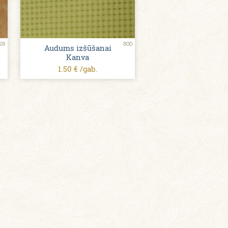
28
800
Audums izšūšanai
Kanva
1.50 € /gab.