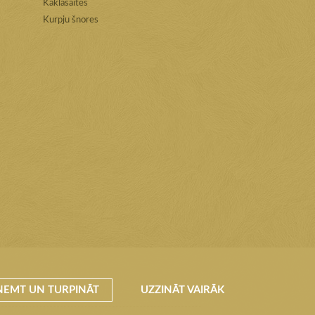
Kaklasaites
Kurpju šnores
ŅEMT UN TURPINĀT
UZZINĀT VAIRĀK