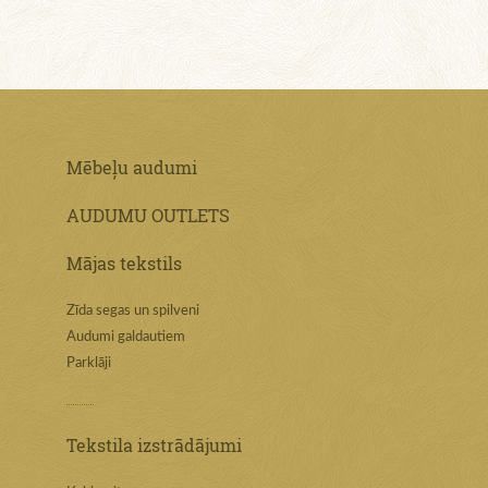
Mēbeļu audumi
AUDUMU OUTLETS
Mājas tekstils
Zīda segas un spilveni
Audumi galdautiem
Parklāji
Tekstila izstrādājumi