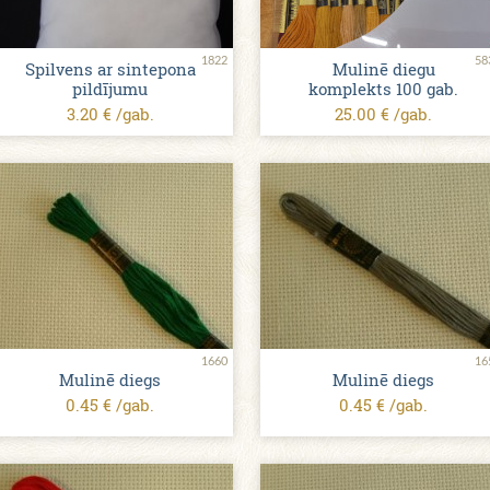
1822
58
Spilvens ar sintepona
Mulinē diegu
pildījumu
komplekts 100 gab.
3.20 € /gab.
25.00 € /gab.
1660
16
Mulinē diegs
Mulinē diegs
0.45 € /gab.
0.45 € /gab.