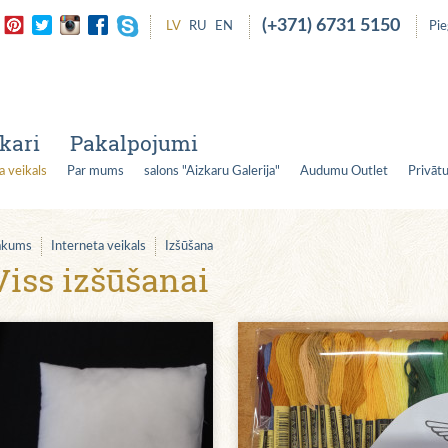
(+371) 6731 5150
LV
RU
EN
Pi
kari
Pakalpojumi
a veikals
Par mums
salons "Aizkaru Galerija"
Audumu Outlet
Privātu
ākums
Interneta veikals
Izšūšana
Viss izšūšanai