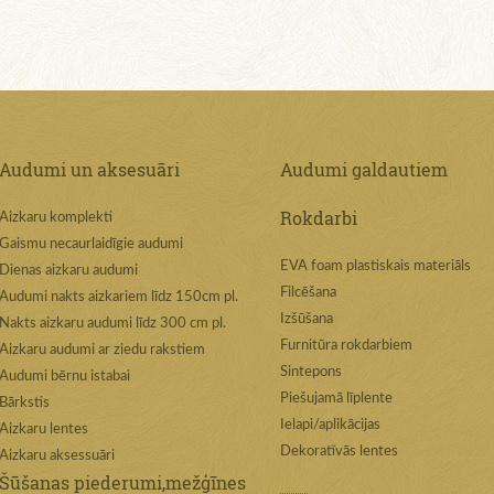
Audumi un aksesuāri
Audumi galdautiem
Rokdarbi
Aizkaru komplekti
Gaismu necaurlaidīgie audumi
EVA foam plastiskais materiāls
Dienas aizkaru audumi
Filcēšana
Audumi nakts aizkariem līdz 150cm pl.
Izšūšana
Nakts aizkaru audumi līdz 300 cm pl.
Furnitūra rokdarbiem
Aizkaru audumi ar ziedu rakstiem
Sintepons
Audumi bērnu istabai
Piešujamā līplente
Bārkstis
Ielapi/aplikācijas
Aizkaru lentes
Dekoratīvās lentes
Aizkaru aksessuāri
Šūšanas piederumi,mežģīnes