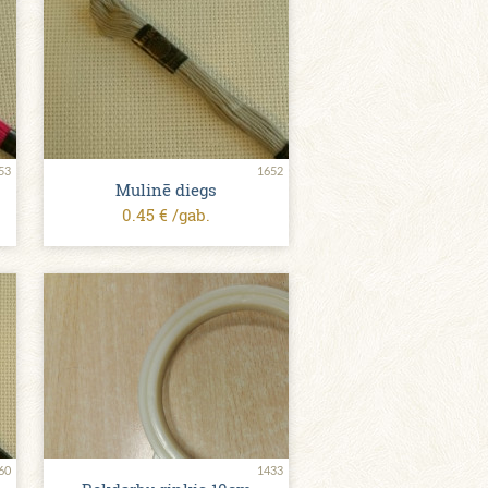
53
1652
Mulinē diegs
0.45 € /gab.
60
1433