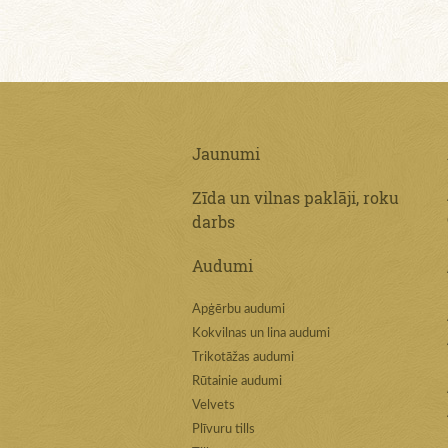
Jaunumi
Zīda un vilnas paklāji, roku
darbs
Audumi
Apģērbu audumi
Kokvilnas un lina audumi
Trikotāžas audumi
Rūtainie audumi
Velvets
Plīvuru tills