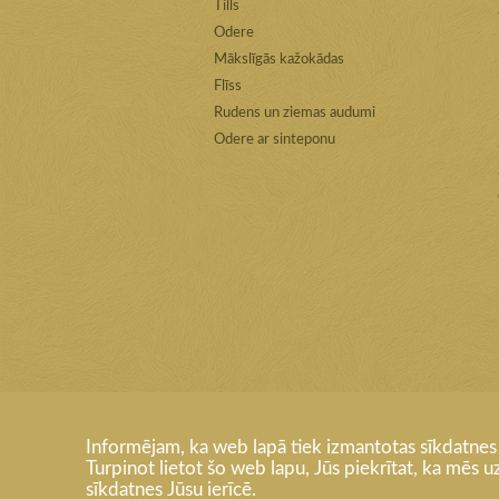
Tills
Odere
Mākslīgās kažokādas
Flīss
Rudens un ziemas audumi
Odere ar sinteponu
Informējam, ka web lapā tiek izmantotas sīkdatnes (
Turpinot lietot šo web lapu, Jūs piekrītat, ka mēs
sīkdatnes Jūsu ierīcē.