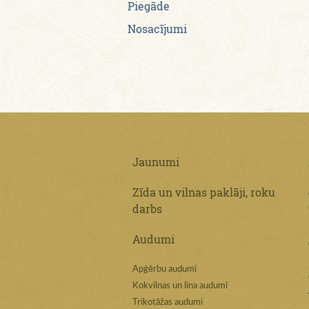
Piegāde
Nosacījumi
Jaunumi
Zīda un vilnas paklāji, roku
darbs
Audumi
Apģērbu audumi
Kokvilnas un lina audumi
Trikotāžas audumi