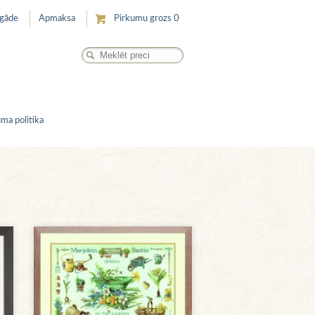
egāde
Apmaksa
Pirkumu grozs
0
ma politika