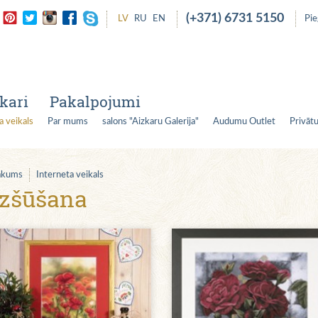
(+371) 6731 5150
LV
RU
EN
Pi
kari
Pakalpojumi
a veikals
Par mums
salons "Aizkaru Galerija"
Audumu Outlet
Privātu
ākums
Interneta veikals
Izšūšana