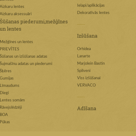
Ielapi/aplikācijas
Aizkaru lentes
Dekoratīvās lentes
Aizkaru aksessuāri
Šūšanas piederumi,mežģīnes
un lentes
Izšūšana
Mežģīnes un lentes
Orhidea
PRIEVĪTES
Lanarte
Šūšanas un izšūšanas adatas
Marjolein Bastin
Šujmašīnu adatas un piederumi
Spilveni
Šķēres
Viss izšūšanai
Gumijas
VERVACO
Līmaudums
Diegi
Lentes somām
Adīšana
Rāvejslēdzēji
BOA
Pūkas