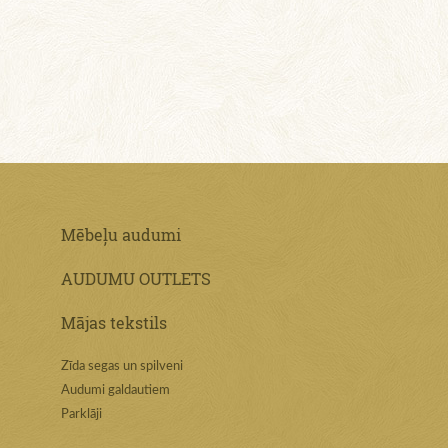
Mēbeļu audumi
AUDUMU OUTLETS
Mājas tekstils
Zīda segas un spilveni
Audumi galdautiem
Parklāji