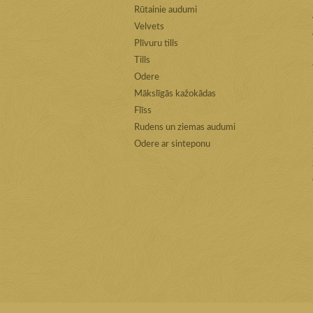
Rūtainie audumi
Velvets
Plīvuru tills
Tills
Odere
Mākslīgās kažokādas
Flīss
Rudens un ziemas audumi
Odere ar sinteponu