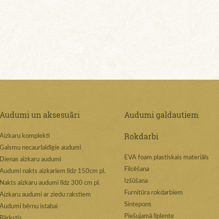
Audumi un aksesuāri
Audumi galdautiem
Rokdarbi
Aizkaru komplekti
Gaismu necaurlaidīgie audumi
EVA foam plastiskais materiāls
Dienas aizkaru audumi
Filcēšana
Audumi nakts aizkariem līdz 150cm pl.
Izšūšana
Nakts aizkaru audumi līdz 300 cm pl.
Furnitūra rokdarbiem
Aizkaru audumi ar ziedu rakstiem
Sintepons
Audumi bērnu istabai
Piešujamā līplente
Bārkstis