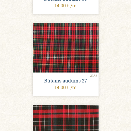
14.00 € /m
3336
Rūtains audums 27
14.00 € /m