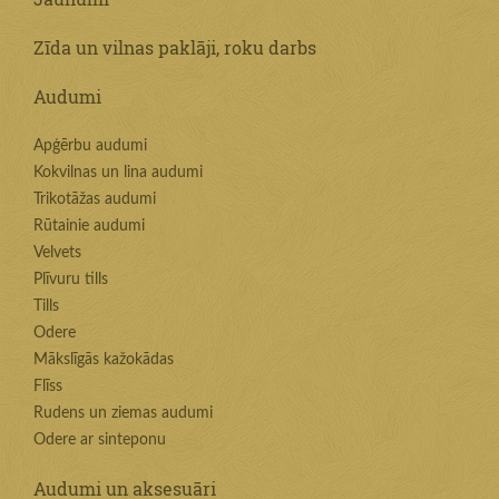
Zīda un vilnas paklāji, roku darbs
Audumi
Apģērbu audumi
Kokvilnas un lina audumi
Trikotāžas audumi
Rūtainie audumi
Velvets
Plīvuru tills
Tills
Odere
Mākslīgās kažokādas
Flīss
Rudens un ziemas audumi
Odere ar sinteponu
Audumi un aksesuāri