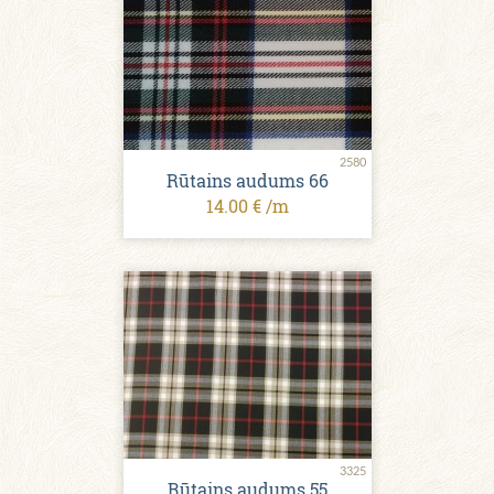
2580
Rūtains audums 66
14.00 € /m
3325
Rūtains audums 55