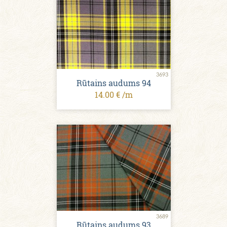
3693
Rūtains audums 94
14.00 € /m
3689
Rūtains audums 93