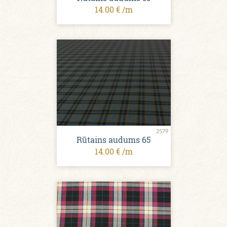
14.00 € /m
2579
Rūtains audums 65
14.00 € /m