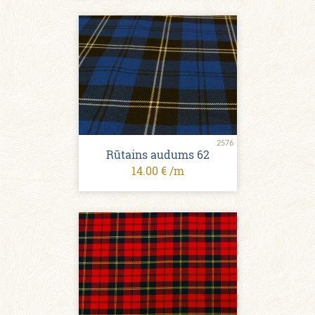
2576
Rūtains audums 62
14.00 € /m