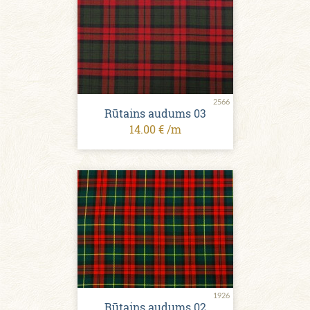
2566
Rūtains audums 03
14.00 € /m
1926
Rūtains audums 02