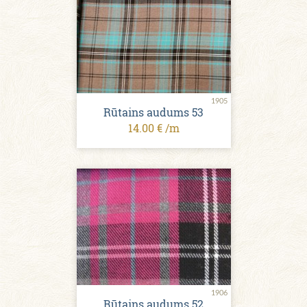
1905
Rūtains audums 53
14.00 € /m
1906
Rūtains audums 52