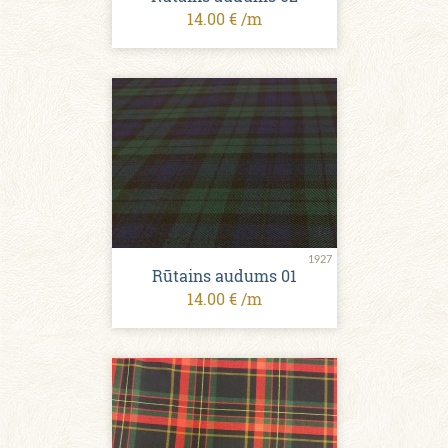
14.00 € /m
1927
Rūtains audums 01
14.00 € /m