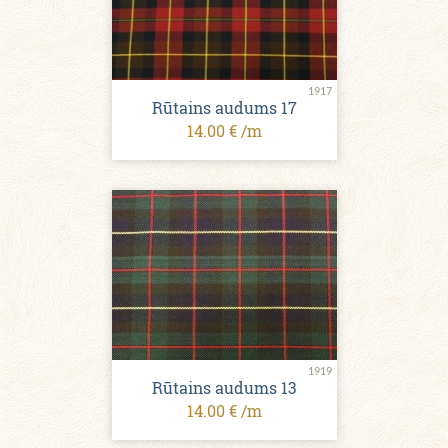
1917
Rūtains audums 17
14.00 € /m
1919
Rūtains audums 13
14.00 € /m