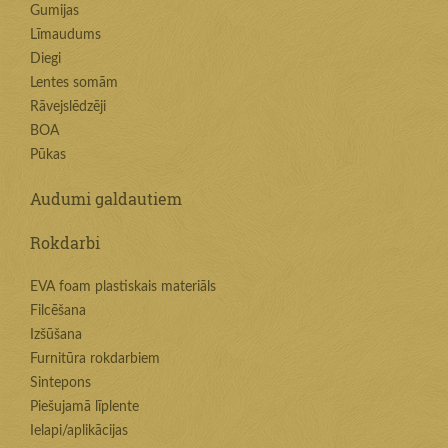
Gumijas
Līmaudums
Diegi
Lentes somām
Rāvejslēdzēji
BOA
Pūkas
Audumi galdautiem
Rokdarbi
EVA foam plastiskais materiāls
Filcēšana
Izšūšana
Furnitūra rokdarbiem
Sintepons
Piešujamā līplente
Ielapi/aplikācijas