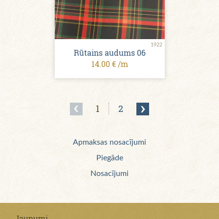
1922
Rūtains audums 06
14.00 € /m
1
2
Apmaksas nosacījumi
Piegāde
Nosacījumi
Jaunumi