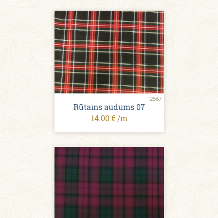
2567
Rūtains audums 07
14.00 € /m