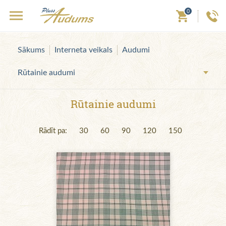
0
Sākums
Interneta veikals
Audumi
Rūtainie audumi
Rūtainie audumi
Rādīt pa:
30
60
90
120
150