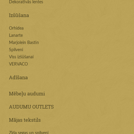
Dekoratīvās lentes
Izšūšana
Orhidea
Lanarte
Marjolein Bastin
Spilveni
Viss izšūšanai
VERVACO
Adīšana
Mēbeļu audumi
AUDUMU OUTLETS
Mājas tekstils
Zīda segas un spilveni