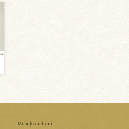
94
Mēbeļu audumi