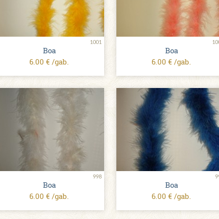
1001
10
Boa
Boa
6.00 € /gab.
6.00 € /gab.
998
9
Boa
Boa
6.00 € /gab.
6.00 € /gab.