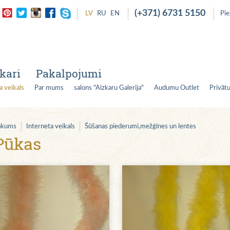
(+371) 6731 5150
LV
RU
EN
Pi
kari
Pakalpojumi
a veikals
Par mums
salons "Aizkaru Galerija"
Audumu Outlet
Privātu
ākums
Interneta veikals
Šūšanas piederumi,mežģīnes un lentes
Pūkas