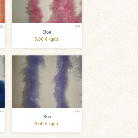
00
999
Boa
6.00 € /gab.
97
996
Boa
6.00 € /gab.