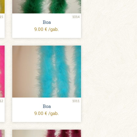
15
1014
Boa
9.00 € /gab.
12
1011
Boa
9.00 € /gab.