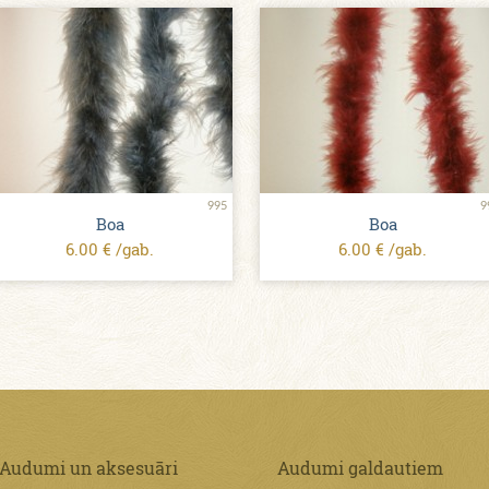
995
9
Boa
Boa
6.00 € /gab.
6.00 € /gab.
Audumi un aksesuāri
Audumi galdautiem