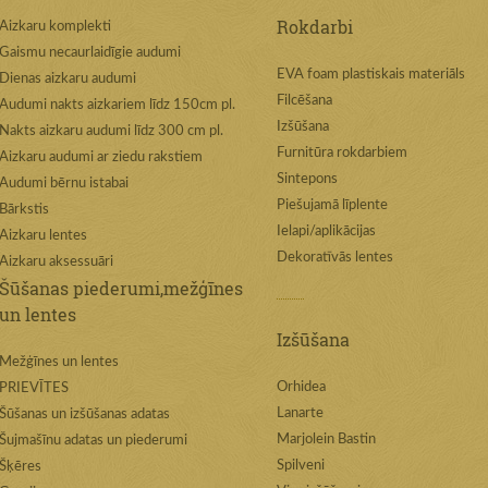
Rokdarbi
Aizkaru komplekti
Gaismu necaurlaidīgie audumi
EVA foam plastiskais materiāls
Dienas aizkaru audumi
Filcēšana
Audumi nakts aizkariem līdz 150cm pl.
Izšūšana
Nakts aizkaru audumi līdz 300 cm pl.
Furnitūra rokdarbiem
Aizkaru audumi ar ziedu rakstiem
Sintepons
Audumi bērnu istabai
Piešujamā līplente
Bārkstis
Ielapi/aplikācijas
Aizkaru lentes
Dekoratīvās lentes
Aizkaru aksessuāri
Šūšanas piederumi,mežģīnes
un lentes
Izšūšana
Mežģīnes un lentes
Orhidea
PRIEVĪTES
Lanarte
Šūšanas un izšūšanas adatas
Marjolein Bastin
Šujmašīnu adatas un piederumi
Spilveni
Šķēres