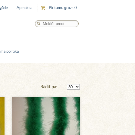
egāde
Apmaksa
Pirkumu grozs
0
ma politika
Rādīt pa: