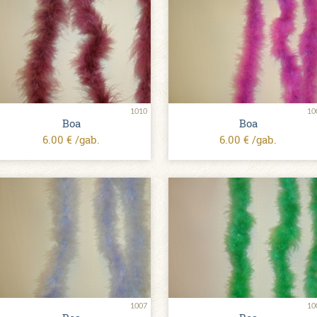
1010
10
Boa
Boa
6.00 € /gab.
6.00 € /gab.
1007
10