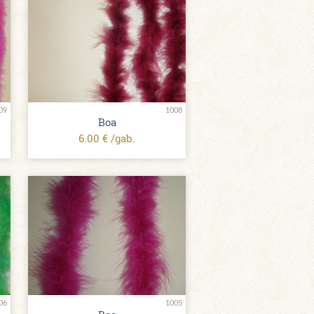
09
1008
Boa
6.00 € /gab.
06
1005