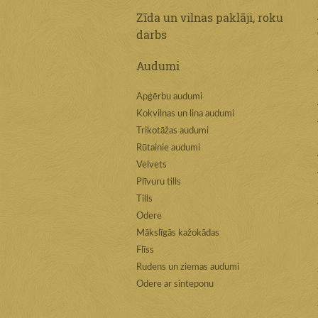
Zīda un vilnas paklāji, roku
darbs
Audumi
Apģērbu audumi
Kokvilnas un lina audumi
Trikotāžas audumi
Rūtainie audumi
Velvets
Plīvuru tills
Tills
Odere
Mākslīgās kažokādas
Flīss
Rudens un ziemas audumi
Odere ar sinteponu