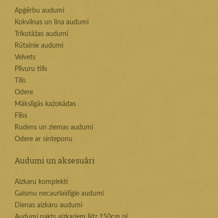
Apģērbu audumi
Kokvilnas un lina audumi
Trikotāžas audumi
Rūtainie audumi
Velvets
Plīvuru tills
Tills
Odere
Mākslīgās kažokādas
Flīss
Rudens un ziemas audumi
Odere ar sinteponu
Audumi un aksesuāri
Aizkaru komplekti
Gaismu necaurlaidīgie audumi
Dienas aizkaru audumi
Audumi nakts aizkariem līdz 150cm pl.