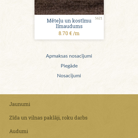
5621
Mēteļu un kostīmu
līmaudums
8.70 € /m
Apmaksas nosacījumi
Piegāde
Nosacījumi
Jaunumi
Zīda un vilnas paklāji, roku darbs
Audumi