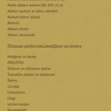
Nakts aizkaru audumi līdz 300 cm pl.
Aizkaru audumi ar ziedu rakstiem
Audumi bērnu istabai
Bārkstis
Aizkaru lentes
Aizkaru aksessuāri
Šūšanas piederumi,mežģīnes un lentes
Mežģīnes un lentes
PRIEVĪTES
Šūšanas un izšūšanas adatas
Šujmašīnu adatas un piederumi
Šķēres
Gumijas
Līmaudums
Diegi
Lentes somām
Rāvejslēdzēji