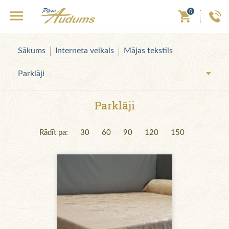
0
Sākums
Interneta veikals
Mājas tekstils
Parklāji
Parklāji
Rādīt pa:
30
60
90
120
150