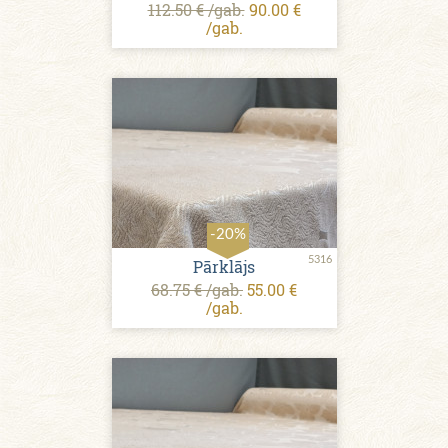
112.50 € /gab.
90.00 €
/gab.
-20%
5316
Pārklājs
68.75 € /gab.
55.00 €
/gab.