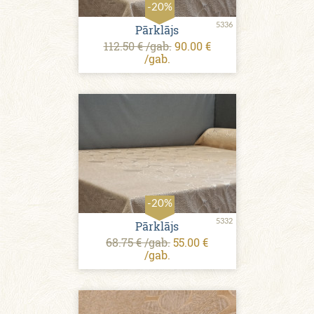
-20%
5336
Pārklājs
112.50 € /gab.
90.00 €
/gab.
-20%
5332
Pārklājs
68.75 € /gab.
55.00 €
/gab.