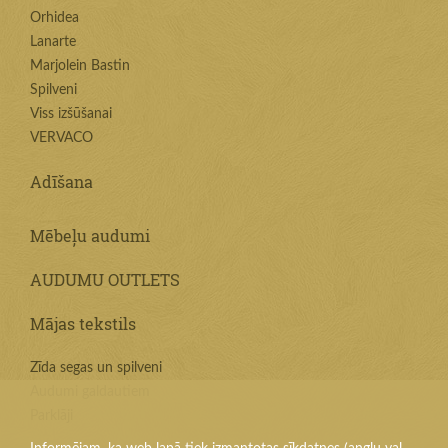
Orhidea
Lanarte
Marjolein Bastin
Spilveni
Viss izšūšanai
VERVACO
Adīšana
Mēbeļu audumi
AUDUMU OUTLETS
Mājas tekstils
Zīda segas un spilveni
Audumi galdautiem
Parklāji