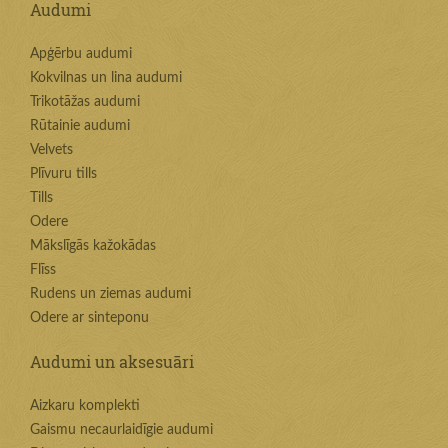
Audumi
Apģērbu audumi
Kokvilnas un lina audumi
Trikotāžas audumi
Rūtainie audumi
Velvets
Plīvuru tills
Tills
Odere
Mākslīgās kažokādas
Flīss
Rudens un ziemas audumi
Odere ar sinteponu
Audumi un aksesuāri
Aizkaru komplekti
Gaismu necaurlaidīgie audumi