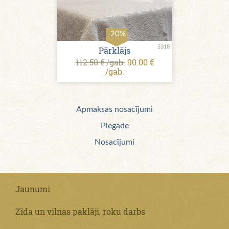
-20%
5318
Pārklājs
112.50 € /gab.
90.00 €
/gab.
Apmaksas nosacījumi
Piegāde
Nosacījumi
Jaunumi
Zīda un vilnas paklāji, roku darbs