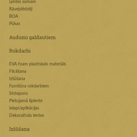
Lentes somām
Rāvejslēdzēji
BOA
Pūkas
Audumi galdautiem
Rokdarbi
EVA foam plastiskais materiāls
Filcēšana
Izšūšana
Furnitūra rokdarbiem
Sintepons
Piešujamā līplente
Ielapi/aplikācijas
Dekoratīvās lentes
Izšūšana