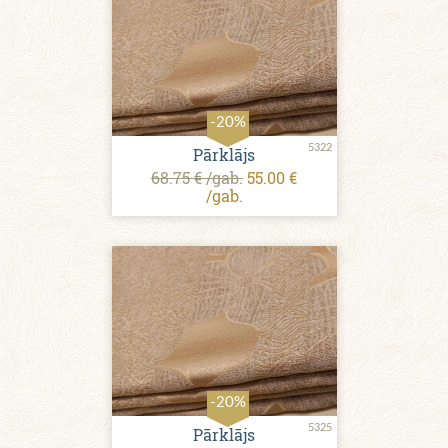
-20%
5322
Pārklājs
68.75 € /gab.
55.00 €
/gab.
-20%
5325
Pārklājs