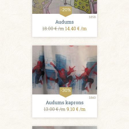
-20%
1858
Audums
18.00 € /m
14.40 € /m
-30%
1860
Audums kaprons
13.00 € /m
9.10 € /m