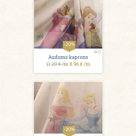
-20%
3872
Audums kaprons
11.20 € /m
8.96 € /m
-20%