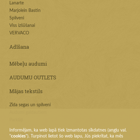
Lanarte
Marjolein Bastin
Spilveni
Viss izšūšanai
VERVACO
Adīšana
Mēbeļu audumi
AUDUMU OUTLETS
Mājas tekstils
Zīda segas un spilveni
Audumi galdautiem
Parklāji
Informējam, ka web lapā tiek izmantotas sīkdatnes (angļu val.
Tekstila izstrādājumi
"
cookies
"). Turpinot lietot šo web lapu, Jūs piekrītat, ka mēs