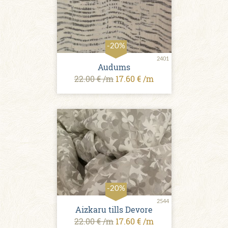
-20%
2401
Audums
22.00 € /m
17.60 € /m
-20%
2544
Aizkaru tills Devore
22.00 € /m
17.60 € /m