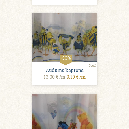
-30%
1862
Audums kaprons
13.00 € /m
9.10 € /m