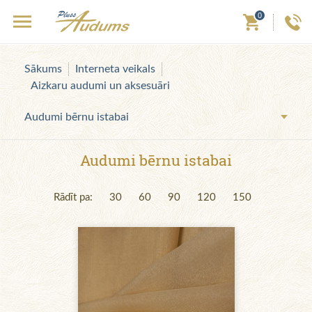
0
Sākums
Interneta veikals
Aizkaru audumi un aksesuāri
Audumi bērnu istabai
Audumi bērnu istabai
Rādīt pa:
30
60
90
120
150