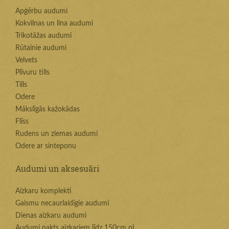
Apģērbu audumi
Kokvilnas un lina audumi
Trikotāžas audumi
Rūtainie audumi
Velvets
Plīvuru tills
Tills
Odere
Mākslīgās kažokādas
Flīss
Rudens un ziemas audumi
Odere ar sinteponu
Audumi un aksesuāri
Aizkaru komplekti
Gaismu necaurlaidīgie audumi
Dienas aizkaru audumi
Audumi nakts aizkariem līdz 150cm pl.