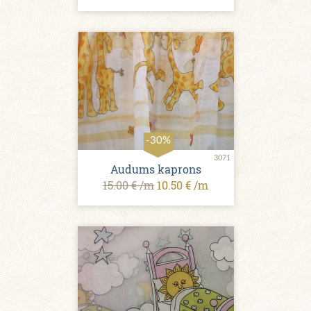
-30%
3071
Audums kaprons
15.00 € /m
10.50 € /m