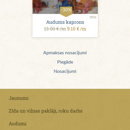
-30%
1856
Audums kaprons
13.00 € /m
9.10 € /m
Apmaksas nosacījumi
Piegāde
Nosacījumi
Jaunumi
Zīda un vilnas paklāji, roku darbs
Audumi