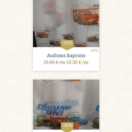
-30%
1872
Audums kaprons
15.00 € /m
10.50 € /m
-30%