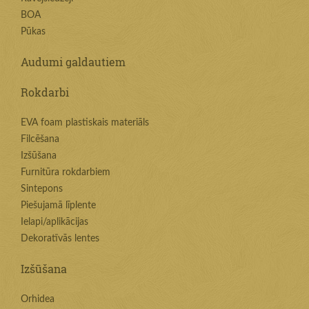
BOA
Pūkas
Audumi galdautiem
Rokdarbi
EVA foam plastiskais materiāls
Filcēšana
Izšūšana
Furnitūra rokdarbiem
Sintepons
Piešujamā līplente
Ielapi/aplikācijas
Dekoratīvās lentes
Izšūšana
Orhidea