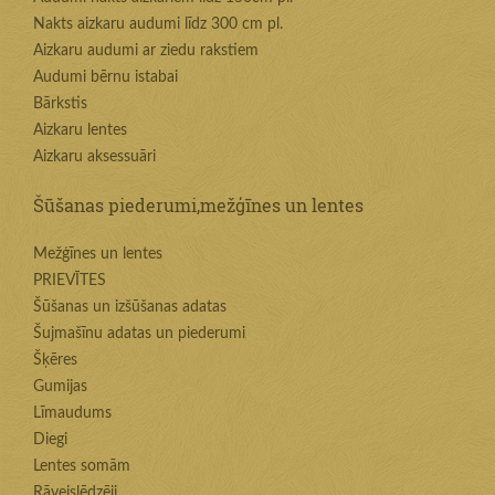
Nakts aizkaru audumi līdz 300 cm pl.
Aizkaru audumi ar ziedu rakstiem
Audumi bērnu istabai
Bārkstis
Aizkaru lentes
Aizkaru aksessuāri
Šūšanas piederumi,mežģīnes un lentes
Mežģīnes un lentes
PRIEVĪTES
Šūšanas un izšūšanas adatas
Šujmašīnu adatas un piederumi
Šķēres
Gumijas
Līmaudums
Diegi
Lentes somām
Rāvejslēdzēji