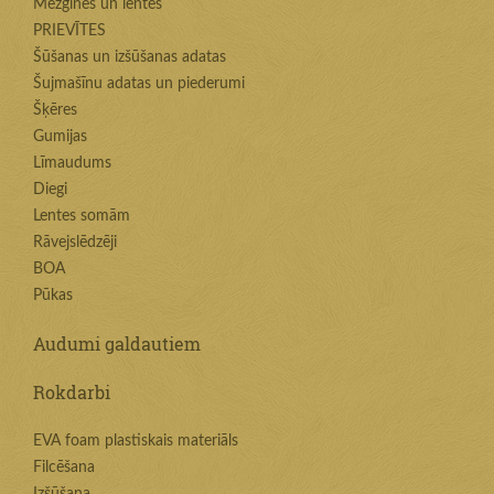
Mežģīnes un lentes
PRIEVĪTES
Šūšanas un izšūšanas adatas
Šujmašīnu adatas un piederumi
Šķēres
Gumijas
Līmaudums
Diegi
Lentes somām
Rāvejslēdzēji
BOA
Pūkas
Audumi galdautiem
Rokdarbi
EVA foam plastiskais materiāls
Filcēšana