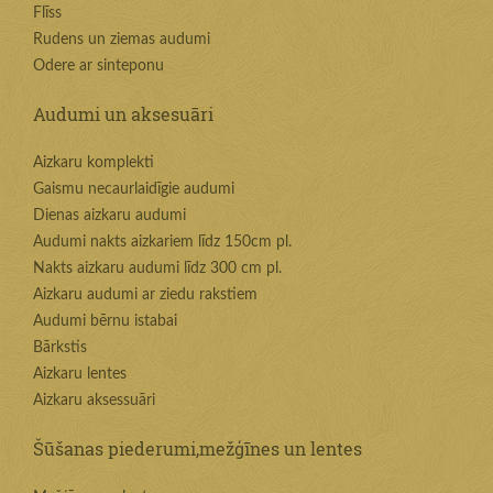
Flīss
Rudens un ziemas audumi
Odere ar sinteponu
Audumi un aksesuāri
Aizkaru komplekti
Gaismu necaurlaidīgie audumi
Dienas aizkaru audumi
Audumi nakts aizkariem līdz 150cm pl.
Nakts aizkaru audumi līdz 300 cm pl.
Aizkaru audumi ar ziedu rakstiem
Audumi bērnu istabai
Bārkstis
Aizkaru lentes
Aizkaru aksessuāri
Šūšanas piederumi,mežģīnes un lentes