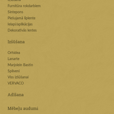
Izšūšana
Furnitūra rokdarbiem
Sintepons
Piešujamā līplente
Ielapi/aplikācijas
Dekoratīvās lentes
Izšūšana
Orhidea
Lanarte
Marjolein Bastin
Spilveni
Viss izšūšanai
VERVACO
Adīšana
Mēbeļu audumi