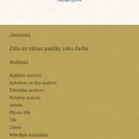
Nosacījumi
Jaunumi
Zīda un vilnas paklāji, roku darbs
Audumi
Apģērbu audumi
Kokvilnas un lina audumi
Trikotāžas audumi
Rūtainie audumi
Velvets
Plīvuru tills
Tills
Odere
Mākslīgās kažokādas