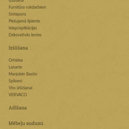
Izšūšana
Furnitūra rokdarbiem
Sintepons
Piešujamā līplente
Ielapi/aplikācijas
Dekoratīvās lentes
Izšūšana
Orhidea
Lanarte
Marjolein Bastin
Spilveni
Viss izšūšanai
VERVACO
Adīšana
Mēbeļu audumi