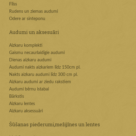
Flīss
Rudens un ziemas audumi
Odere ar sinteponu
Audumi un aksesuāri
Aizkaru komplekti
Gaismu necaurlaidīgie audumi
Dienas aizkaru audumi
Audumi nakts aizkariem līdz 150cm pl.
Nakts aizkaru audumi līdz 300 cm pl.
Aizkaru audumi ar ziedu rakstiem
Audumi bērnu istabai
Bārkstis
Aizkaru lentes
Aizkaru aksessuāri
Šūšanas piederumi,mežģīnes un lentes