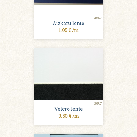
4847
Aizkaru lente
1.95 € /m
3587
Velcro lente
3.50 € /m