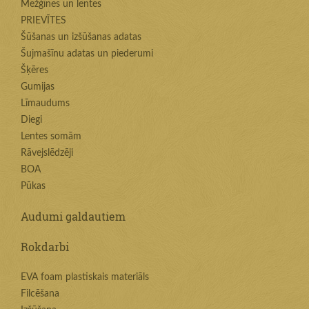
Mežģīnes un lentes
PRIEVĪTES
Šūšanas un izšūšanas adatas
Šujmašīnu adatas un piederumi
Šķēres
Gumijas
Līmaudums
Diegi
Lentes somām
Rāvejslēdzēji
BOA
Pūkas
Audumi galdautiem
Rokdarbi
EVA foam plastiskais materiāls
Filcēšana