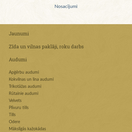
Nosacījumi
Jaunumi
Zīda un vilnas paklāji, roku darbs
Audumi
Apģērbu audumi
Kokvilnas un lina audumi
Trikotāžas audumi
Rūtainie audumi
Velvets
Plīvuru tills
Tills
Odere
Mākslīgās kažokādas