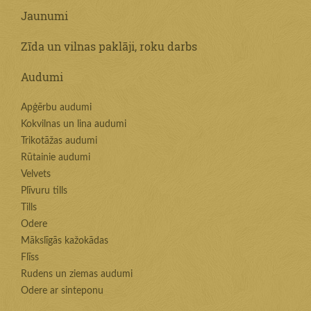
Jaunumi
Zīda un vilnas paklāji, roku darbs
Audumi
Apģērbu audumi
Kokvilnas un lina audumi
Trikotāžas audumi
Rūtainie audumi
Velvets
Plīvuru tills
Tills
Odere
Mākslīgās kažokādas
Flīss
Rudens un ziemas audumi
Odere ar sinteponu