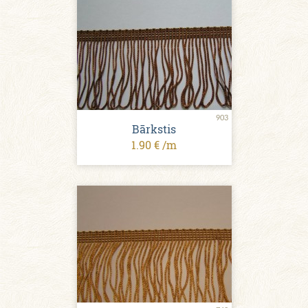
903
Bārkstis
1.90 € /m