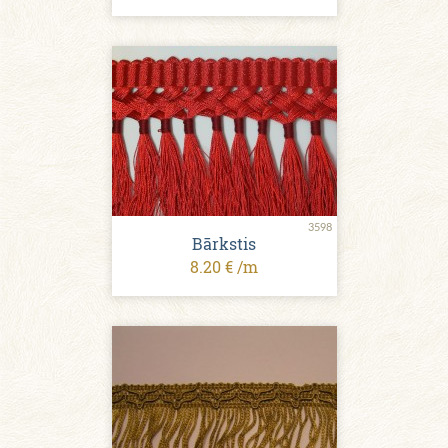
3598
Bārkstis
8.20 € /m