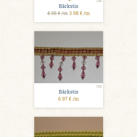
734
Bārkstis
4.98 € /m
3.98 € /m
733
Bārkstis
6.97 € /m