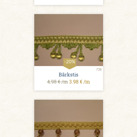
-20%
738
Bārkstis
4.98 € /m
3.98 € /m