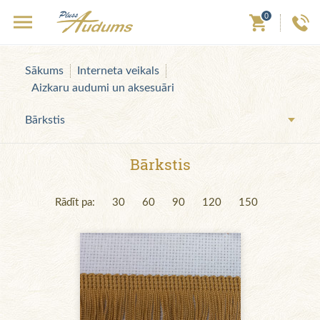
0
Sākums
Interneta veikals
Aizkaru audumi un aksesuāri
Bārkstis
Bārkstis
Rādīt pa:
30
60
90
120
150