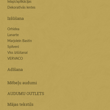
Ielapi/aplikācijas
Dekoratīvās lentes
Izšūšana
Orhidea
Lanarte
Marjolein Bastin
Spilveni
Viss izšūšanai
VERVACO
Adīšana
Mēbeļu audumi
AUDUMU OUTLETS
Mājas tekstils