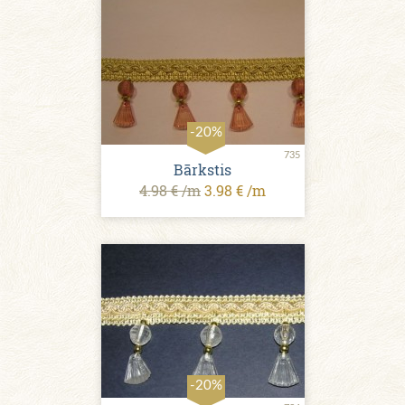
-20%
735
Bārkstis
4.98 € /m
3.98 € /m
-20%