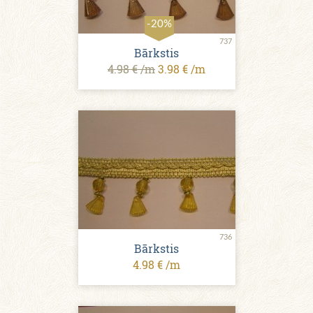
-20%
737
Bārkstis
4.98 € /m
3.98 € /m
736
Bārkstis
4.98 € /m