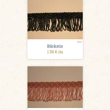
913
Bārkstis
1.50 € /m