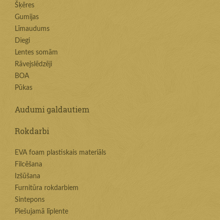
Šķēres
Gumijas
Līmaudums
Diegi
Lentes somām
Rāvejslēdzēji
BOA
Pūkas
Audumi galdautiem
Rokdarbi
EVA foam plastiskais materiāls
Filcēšana
Izšūšana
Furnitūra rokdarbiem
Sintepons
Piešujamā līplente