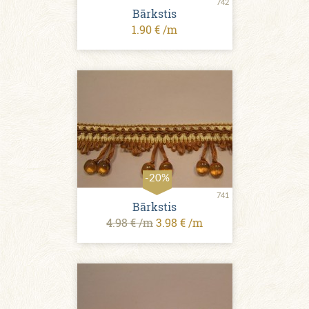
742
Bārkstis
1.90 € /m
-20%
741
Bārkstis
4.98 € /m
3.98 € /m