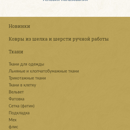
Новинки
Ковры из шелка и шерсти ручной работы
Ткани
Ткани для одежды
Льняные и хлопчатобумажные ткани
Трикотажные ткани
Ткани в клетку
Вельвет
Фатовка
Сетка (фатин)
Подкладка
Мех
флис