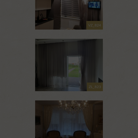
VZ_824
ZL_823