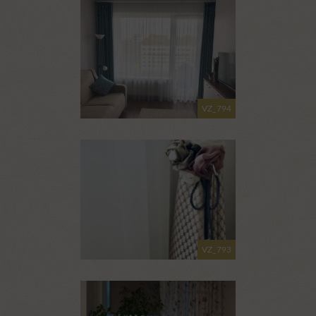
VZ_794
VZ_793