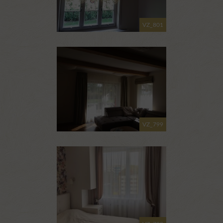
VZ_801
VZ_799