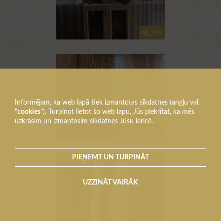
AL_779
Informējam, ka web lapā tiek izmantotas sīkdatnes (angļu val.
"
cookies
"). Turpinot lietot šo web lapu, Jūs piekrītat, ka mēs
uzkrāsim un izmantosim sīkdatnes Jūsu ierīcē.
AL_778
PIEŅEMT UN TURPINĀT
UZZINĀT VAIRĀK