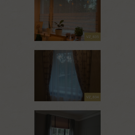
VZ_835
VZ_834