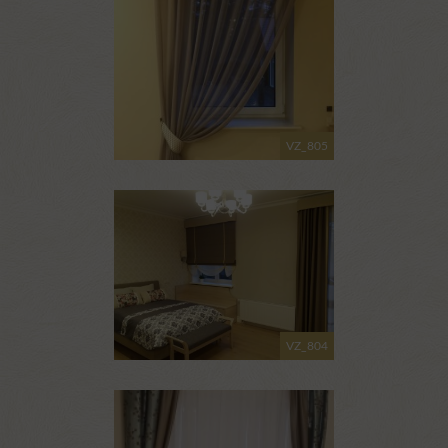
VZ_805
VZ_804