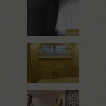
VZ_815
VZ_814