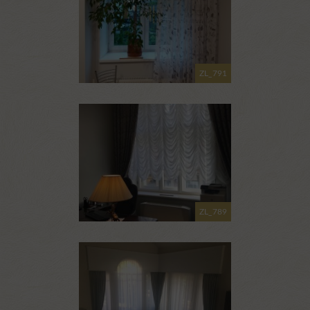
ZL_791
ZL_789