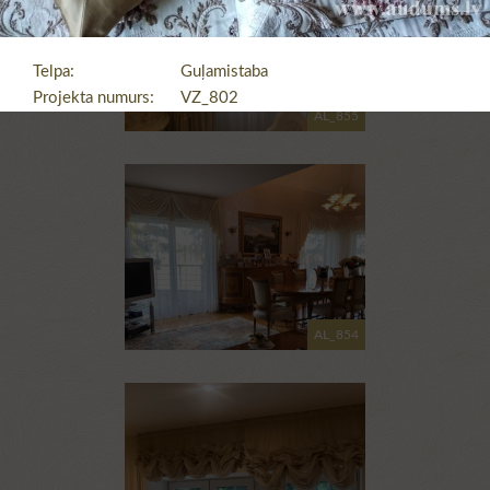
Telpa:
Guļamistaba
Projekta numurs:
VZ_802
AL_855
AL_854