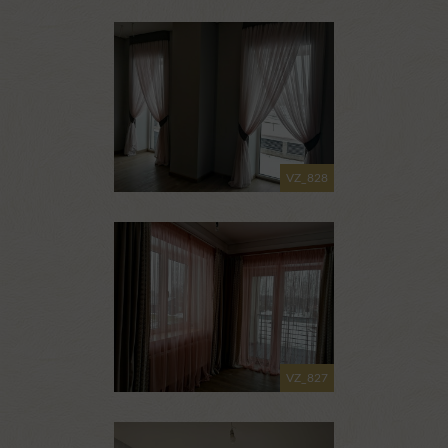
VZ_828
VZ_827