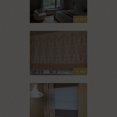
VZ_833
VZ_832