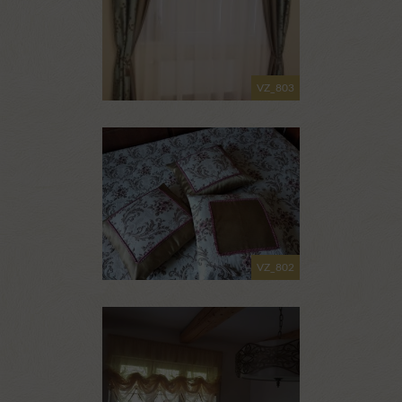
VZ_803
VZ_802