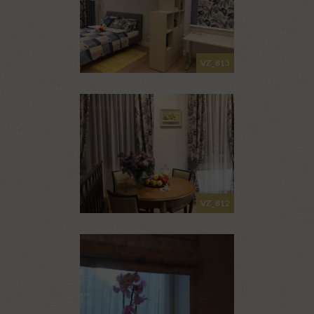
VZ_813
VZ_812